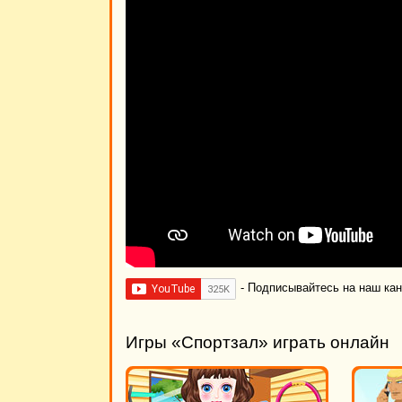
- Подписывайтесь на наш ка
Игры «Спортзал» играть онлайн