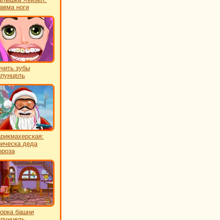
авма ноги
чить зубы
пунцель
рикмахерская:
ическа деда
роза
орка башни
пунцель