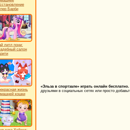
омашнее
сстановление
пер Барби
й литл пони:
адебный салон
рити
«Эльза в спортзале» играть онлайн бесплатно.
екрасная жизнь
друзьями в социальных сетях или просто добавьте
машней кошки
лышка Хейзел: