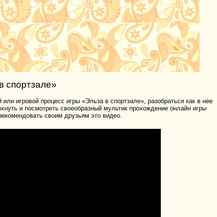
в спортзале»
или игровой процесс игры «Эльза в спортзале», разобраться как в нее
дохнуть и посмотреть своеобразный мультик прохождение онлайн игры
рекомендовать своим друзьям это видео.