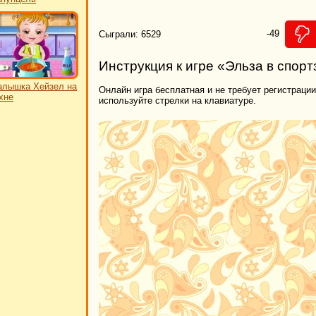
-49
Сыграли: 6529
Инструкция к игре «Эльза в спор
лышка Хейзел на
Онлайн игра бесплатная и не требует регистрации
хне
используйте стрелки на клавиатуре.