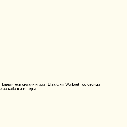
Поделитесь онлайн игрой «Elsa Gym Workout» со своими
 ее себе в закладки.