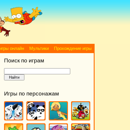
игры онлайн
Мультики
Прохождение игры
Поиск по играм
Игры по персонажам