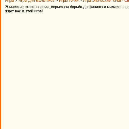
Игры
>
Игры для мальчиков
>
Игры Гонки
>
Игра Эпические гонки - С
Эпические столкновения, серьезная борьба до финиша и миллион спо
ждет вас в этой игре!