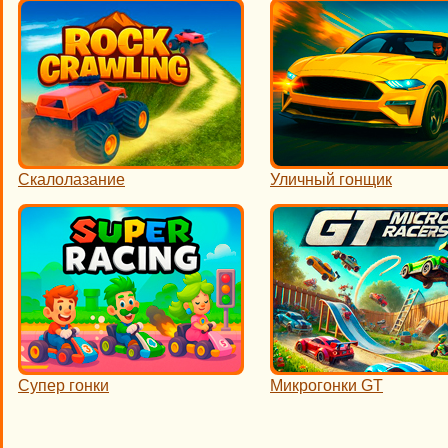
Скалолазание
Уличный гонщик
Супер гонки
Микрогонки GT