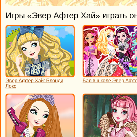
Игры «Эвер Афтер Хай» играть о
Эвер Афтер Хай: Блонди
Бал в школе Эвер Афт
Локс