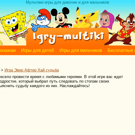
Мультики игры для девочек и для мальчиков
сонажам
Игры для детей
Игры для мальчиков
Бесплатные 
>
Игра Эвер Афтер Хай судьба
ы весело провести время с любимыми героями. В этой игре вас ждет
подростке, который выбрал путь следовать по стопам своих
ыяснить судьбу каждого из них. Наслаждайтесь!