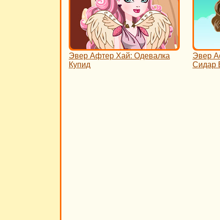
Эвер Афтер Хай: Одевалка
Эвер А
Купид
Сидар 