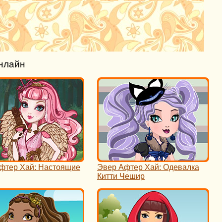
нлайн
фтер Хай: Настоящие
Эвер Афтер Хай: Одевалка
Китти Чешир