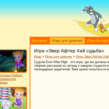
Все игры
Игры для девочек
Игры по пер
Игра «Эвер Афтер Хай судьба»
Игры
>
Игры для девочек
>
Игры Эвер Афтер Хай
Судьба Ever After High - это игра, где вы должн
сборник рассказов из легенд о каждом студенте-
легендарных родителей. Вам нужно попытаться в
лышка Хейзел:
риканское
афари