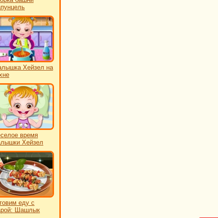
пунцель
лышка Хейзел на
хне
селое время
лышки Хейзел
товим еду с
рой: Шашлык