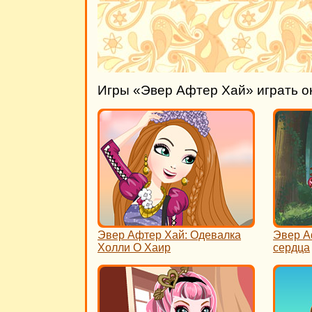
Игры «Эвер Афтер Хай» играть о
Эвер Афтер Хай: Одевалка
Эвер А
Холли О Хаир
сердца