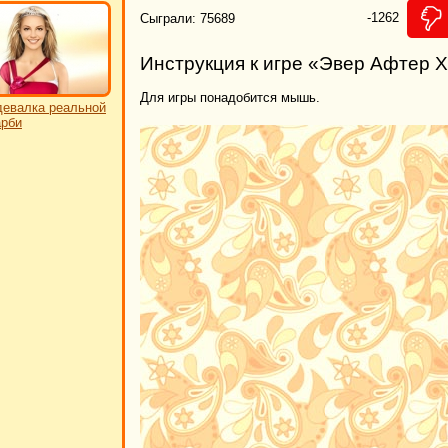
-1262
Сыграли: 75689
Инструкция к игре «Эвер Афтер 
Для игры понадобится мышь.
евалка реальной
рби