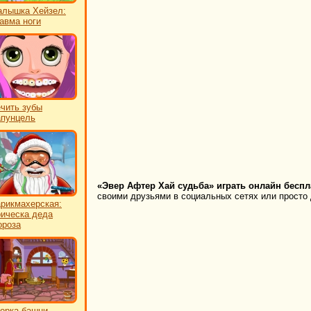
лышка Хейзел:
авма ноги
чить зубы
пунцель
«Эвер Афтер Хай судьба» играть онлайн беспл
своими друзьями в социальных сетях или просто 
рикмахерская:
ическа деда
роза
орка башни