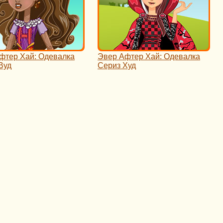
фтер Хай: Одевалка
Эвер Афтер Хай: Одевалка
Вуд
Сериз Худ