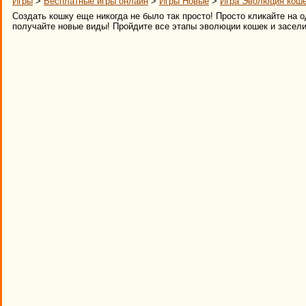
Игры
>
Бесплатные игры онлайн
>
Игры Новые
>
Игра Эволюция кош
Создать кошку еще никогда не было так просто! Просто кликайте на о
получайте новые виды! Пройдите все этапы эволюции кошек и засели