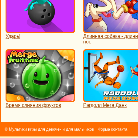
Ударь!
Длинная собака - длин
нос
Время слияния фруктов
Рэгдолл Мега Данк
©
Мультики игры для девочек и для мальчиков
Форма контакта