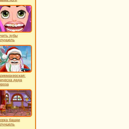
чить зубы
пунцель
рикмахерская:
ическа деда
роза
орка башни
пунцель