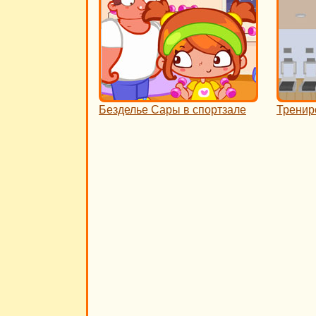
Безделье Сары в спортзале
Трениро