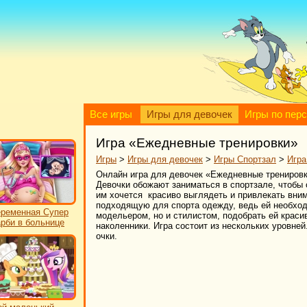
Все игры
Игры для девочек
Игры по пер
Игра «Ежедневные тренировки»
Игры
>
Игры для девочек
>
Игры Спортзал
>
Игра
Онлайн игра для девочек «Ежедневные тренировки» 
Девочки обожают заниматься в спортзале, чтобы 
им хочется красиво выглядеть и привлекать вн
подходящую для спорта одежду, ведь ей необход
ременная Супер
модельером, но и стилистом, подобрать ей краси
рби в больнице
наколенники. Игра состоит из нескольких уровне
очки.