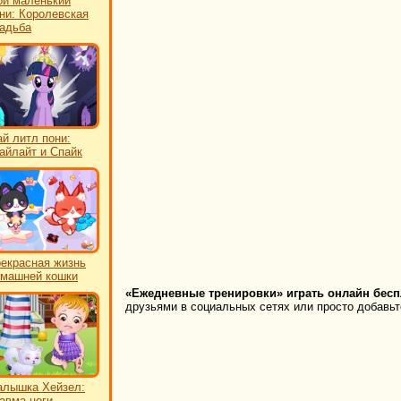
й маленький
ни: Королевская
адьба
й литл пони:
айлайт и Спайк
екрасная жизнь
машней кошки
«Ежедневные тренировки» играть онлайн бесп
друзьями в социальных сетях или просто добавьте
лышка Хейзел:
авма ноги