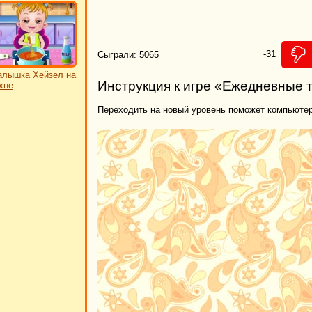
-31
Сыграли: 5065
лышка Хейзел на
Инструкция к игре «Ежедневные 
хне
Переходить на новый уровень поможет компьюте