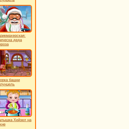
рикмахерская:
ическа деда
роза
орка башни
пунцель
лышка Хейзел на
хне