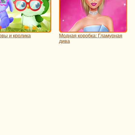
овы и кролика
Модная коробка: Гламурная
дива