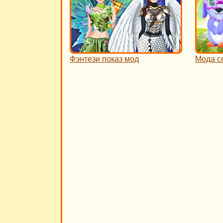
Фэнтези показ мод
Мода с