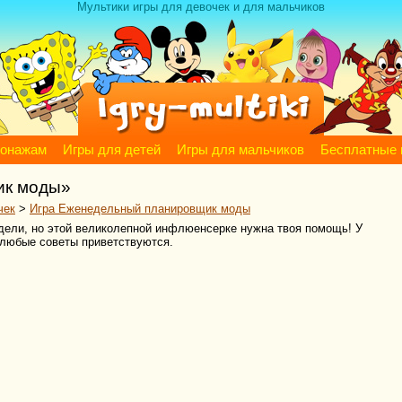
Мультики игры для девочек и для мальчиков
сонажам
Игры для детей
Игры для мальчиков
Бесплатные 
ик моды»
чек
>
Игра Еженедельный планировщик моды
дели, но этой великолепной инфлюенсерке нужна твоя помощь! У
 любые советы приветствуются.