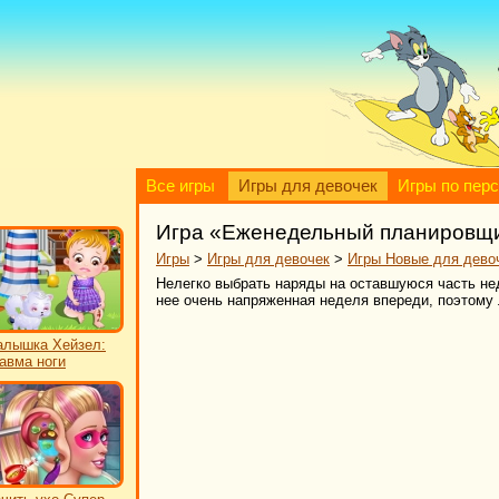
Все игры
Игры для девочек
Игры по пер
Игра «Еженедельный планировщ
Игры
>
Игры для девочек
>
Игры Новые для дево
Нелегко выбрать наряды на оставшуюся часть не
нее очень напряженная неделя впереди, поэтому
лышка Хейзел:
авма ноги