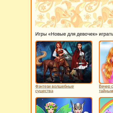
Игры «Новые для девочек» играт
Фэнтези волшебные
Вечер 
существа
тайным