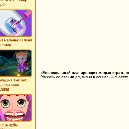
чить ухо Супер
рби
й маленький пони
аникюр
«Еженедельный планировщик моды» играть он
Planner» со своими друзьями в социальных сетях 
лышка Хейзел:
риканское
афари
чить зубы
пунцель