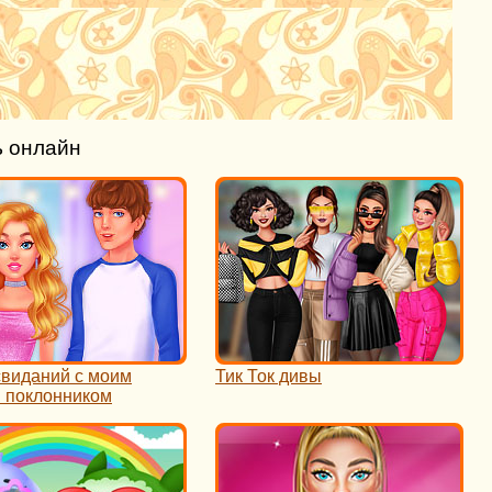
ь онлайн
свиданий с моим
Тик Ток дивы
 поклонником