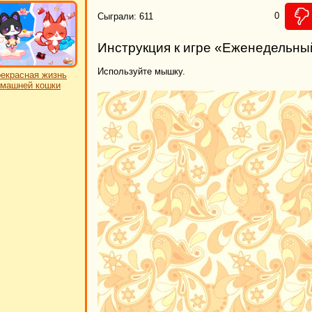
0
Сыграли: 611
Инструкция к игре «Еженедельн
Используйте мышку.
екрасная жизнь
машней кошки