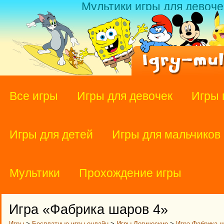
Мультики игры для девоче
Все игры
Игры для девочек
Игры 
Игры для детей
Игры для мальчиков
Мультики
Прохождение игры
Игра «Фабрика шаров 4»
Игры
>
Бесплатные игры онлайн
>
Игры Логические
>
Игра Фабрика ш