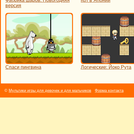
Фабрика шаров: Новогодняя
Кот в Японии
версия
Спаси пингвина
Логические: Йоко Рута
©
Мультики игры для девочек и для мальчиков
Форма контакта