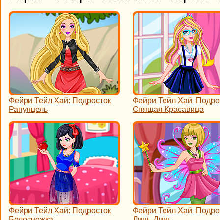
Фейри Тейл Хай: Подросток
Фейри Тейл Хай: Подро
Рапунцель
Спящая Красавица
Фейри Тейл Хай: Подросток
Фейри Тейл Хай: Подро
Белоснежка
Динь-Динь