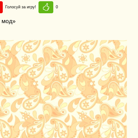
Голосуй за игру!
0
з мод»