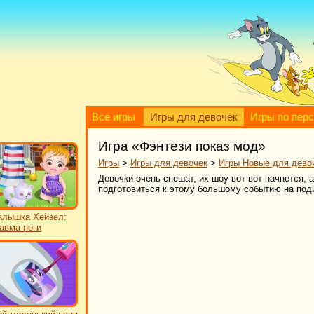
Все игры
Игры для девочек
Игры по пер
Игра «Фэнтези показ мод»
Игры
>
Игры для девочек
>
Игры Новые для дево
Девочки очень спешат, их шоу вот-вот начнется, 
подготовиться к этому большому событию на под
лышка Хейзел:
авма ноги