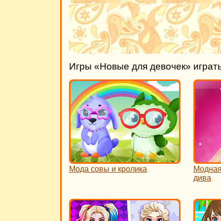
Игры «Новые для девочек» играт
Мода совы и кролика
Модная
дива