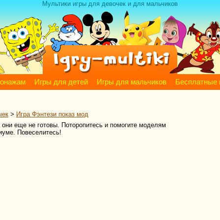
Мультики игры для девочек и для мальчиков
сонажам
Игры для детей
Игры для мальчиков
Бесплатные 
чек
>
Игра Фэнтези показ мод
а они еще не готовы. Поторопитесь и помогите моделям
иуме. Повеселитесь!