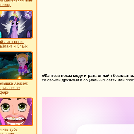
й маленький пони
аникюр
й литл пони:
айлайт и Спайк
«Фэнтези показ мод» играть онлайн бесплатно
со своими друзьями в социальных сетях или прост
лышка Хейзел:
риканское
афари
чить зубы
пунцель