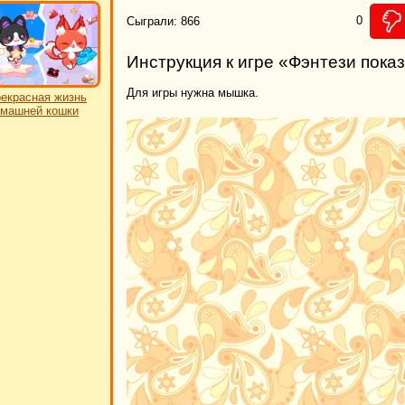
0
Сыграли: 866
Инструкция к игре «Фэнтези пока
Для игры нужна мышка.
екрасная жизнь
машней кошки