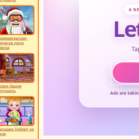
рикмахерская:
ическа деда
роза
орка башни
пунцель
лышка Хейзел на
хне