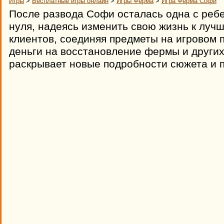
Игры
>
Бесплатные игры онлайн
>
Игры Ферма
>
Игра Ферма Софи
После развода Софи осталась одна с ребе
нуля, надеясь изменить свою жизнь к луч
клиентов, соединяя предметы на игровом 
деньги на восстановление фермы и других
раскрывает новые подробности сюжета и п