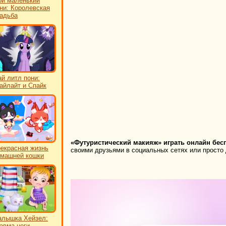
й маленький
ни: Королевская
адьба
й литл пони:
айлайт и Спайк
«Футуристический макияж» играть онлайн бес
екрасная жизнь
своими друзьями в социальных сетях или просто 
машней кошки
лышка Хейзел:
авма ноги