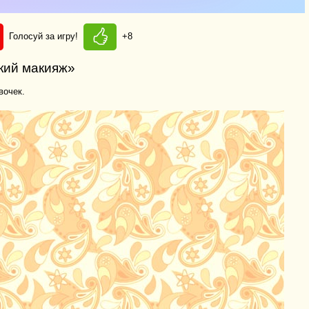
Голосуй за игру!
+8
кий макияж»
вочек.