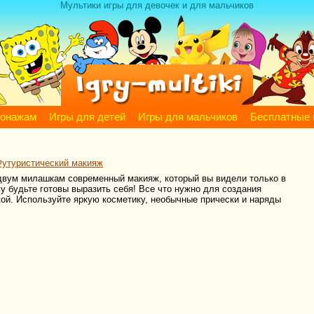
Мультики игры для девочек и для мальчиков
сонажам
Игры для детей
Игры для мальчиков
Бесплатные 
Футуристический макияж
 двум милашкам современный макияж, который вы видели только в
 будьте готовы выразить себя! Все что нужно для создания
кой. Используйте яркую косметику, необычные прически и наряды