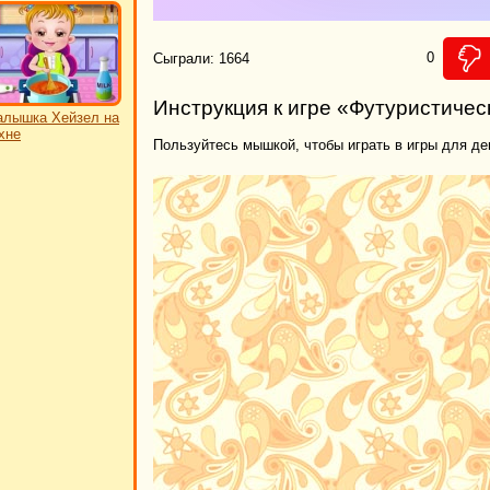
0
Сыграли: 1664
Инструкция к игре «Футуристичес
лышка Хейзел на
хне
Пользуйтесь мышкой, чтобы играть в игры для де