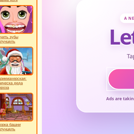
чить зубы
пунцель
рикмахерская:
ическа деда
роза
орка башни
пунцель