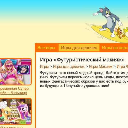
Все игры
Игры для девочек
Игры по пер
Игра «Футуристический макияж»
Игры
>
Игры для девочек
>
Игры Макияж
>
Игра 
Футуризм - это новый модный тренд! Дайте этим
кино. Футуризм переосмыслил цель моды, поэтому
новых фантастических образов у вас есть под ру
из будущего. Получайте удовольствие!
ременная Супер
рби в больнице