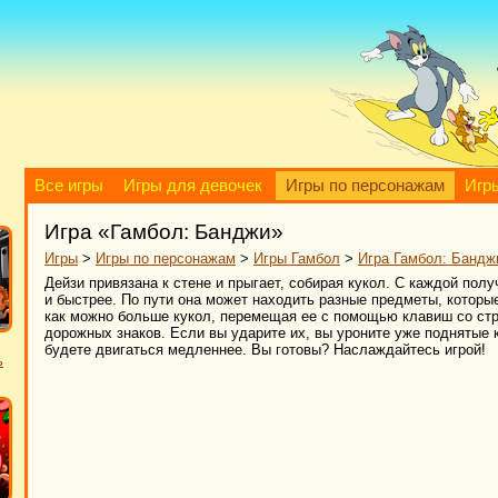
Все игры
Игры для девочек
Игры по персонажам
Игр
Игра «Гамбол: Банджи»
Игры
>
Игры по персонажам
>
Игры Гамбол
>
Игра Гамбол: Бандж
Дейзи привязана к стене и прыгает, собирая кукол. С каждой пол
и быстрее. По пути она может находить разные предметы, которые
как можно больше кукол, перемещая ее с помощью клавиш со стр
дорожных знаков. Если вы ударите их, вы уроните уже поднятые к
будете двигаться медленнее. Вы готовы? Наслаждайтесь игрой!
ь