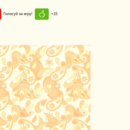
Голосуй за игру!
+15