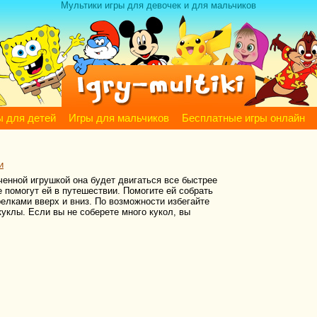
Мультики игры для девочек и для мальчиков
ы для детей
Игры для мальчиков
Бесплатные игры онлайн
и
ученной игрушкой она будет двигаться все быстрее
 помогут ей в путешествии. Помогите ей собрать
елками вверх и вниз. По возможности избегайте
уклы. Если вы не соберете много кукол, вы