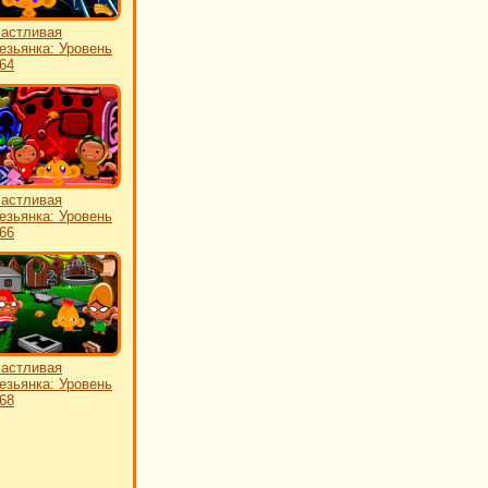
астливая
езьянка: Уровень
64
астливая
езьянка: Уровень
66
астливая
езьянка: Уровень
68