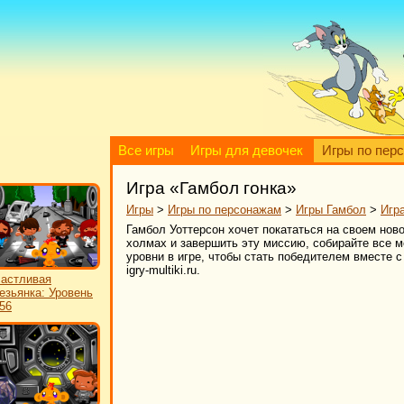
Все игры
Игры для девочек
Игры по пер
Игра «Гамбол гонка»
Игры
>
Игры по персонажам
>
Игры Гамбол
>
Игр
Гамбол Уоттерсон хочет покататься на своем нов
холмах и завершить эту миссию, собирайте все м
уровни в игре, чтобы стать победителем вместе 
igry-multiki.ru.
астливая
езьянка: Уровень
56