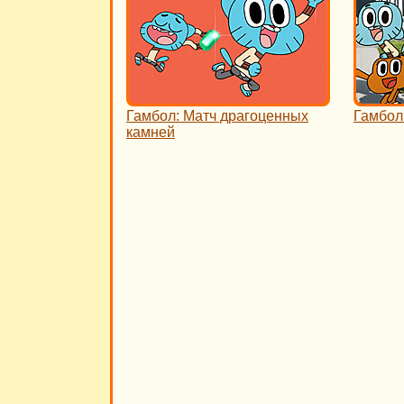
Гамбол: Матч драгоценных
Гамбол
камней