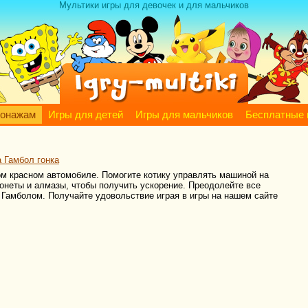
Мультики игры для девочек и для мальчиков
сонажам
Игры для детей
Игры для мальчиков
Бесплатные 
а Гамбол гонка
ом красном автомобиле. Помогите котику управлять машиной на
онеты и алмазы, чтобы получить ускорение. Преодолейте все
с Гамболом. Получайте удовольствие играя в игры на нашем сайте