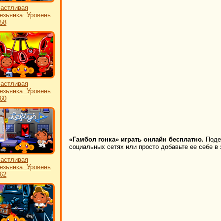
астливая
езьянка: Уровень
58
астливая
езьянка: Уровень
60
«Гамбол гонка» играть онлайн бесплатно.
Подел
социальных сетях или просто добавьте ее себе в 
астливая
езьянка: Уровень
62