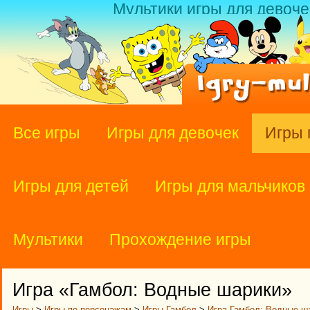
Мультики игры для девоче
Все игры
Игры для девочек
Игры 
Игры для детей
Игры для мальчиков
Мультики
Прохождение игры
Игра «Гамбол: Водные шарики»
Игры
>
Игры по персонажам
>
Игры Гамбол
>
Игра Гамбол: Водные ш