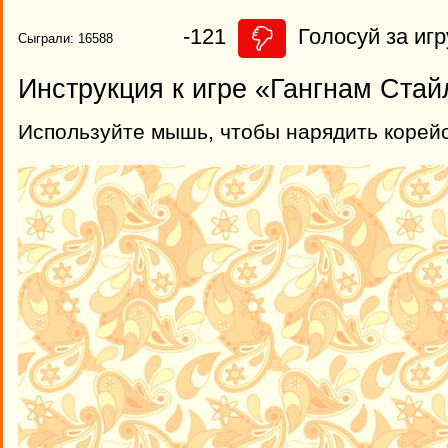
-121
Голосуй за игр
Сыграли: 16588
Инструкция к игре «Гангнам Стай
Используйте мышь, чтобы нарядить корей