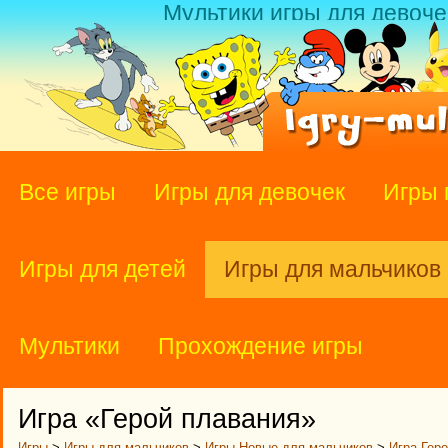
Мультики игры для девоче
Все игры
Игры для девочек
Игры 
Игры для детей
Игры для мальчиков
Мультики
Прохождение игры
Игра «Герой плавания»
Игры
>
Игры для мальчиков
>
Игры Новые для мальчиков
>
Игра Гер