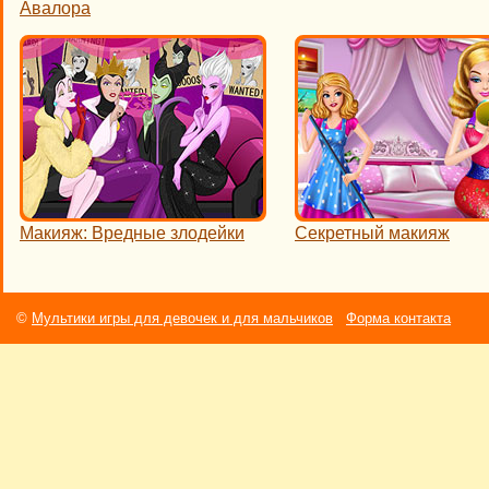
Авалора
Макияж: Вредные злодейки
Секретный макияж
©
Мультики игры для девочек и для мальчиков
Форма контакта