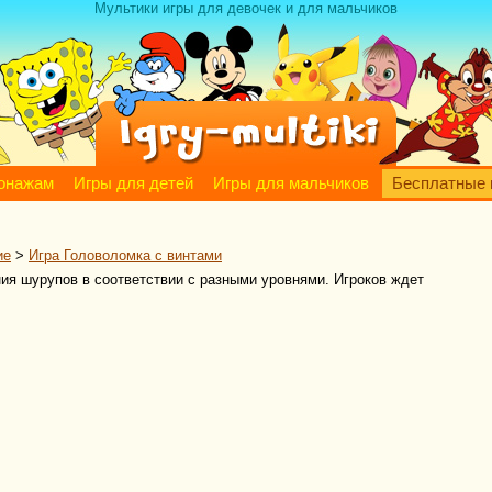
Мультики игры для девочек и для мальчиков
сонажам
Игры для детей
Игры для мальчиков
Бесплатные 
ие
>
Игра Головоломка с винтами
ия шурупов в соответствии с разными уровнями. Игроков ждет