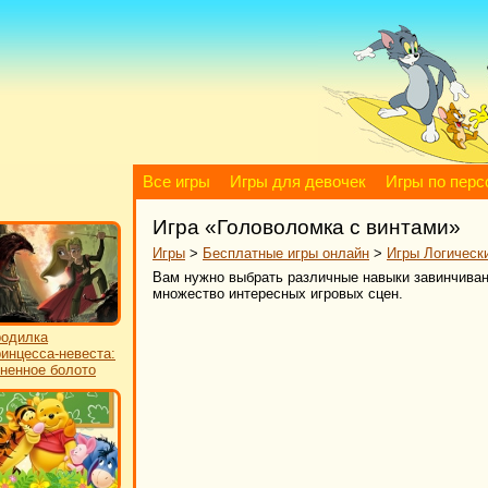
Все игры
Игры для девочек
Игры по пер
Игра «Головоломка с винтами»
Игры
>
Бесплатные игры онлайн
>
Игры Логическ
Вам нужно выбрать различные навыки завинчиван
множество интересных игровых сцен.
одилка
инцесса-невеста:
ненное болото