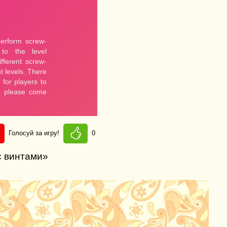
Голосуй за игру!
0
с винтами»