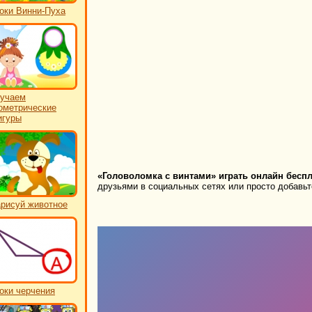
оки Винни-Пуха
учаем
ометрические
игуры
«Головоломка с винтами» играть онлайн беспл
друзьями в социальных сетях или просто добавьте
рисуй животное
оки черчения