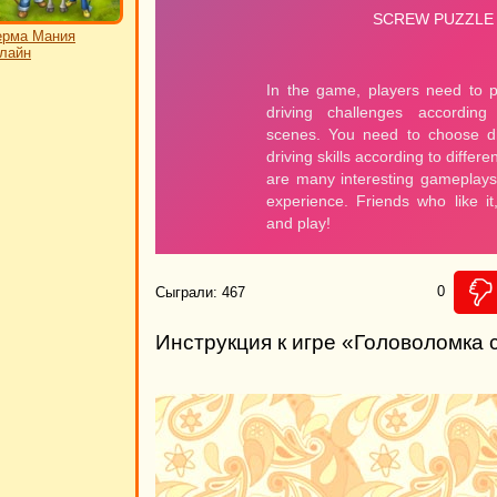
ерма Мания
лайн
0
Сыграли: 467
Инструкция к игре «Головоломка 