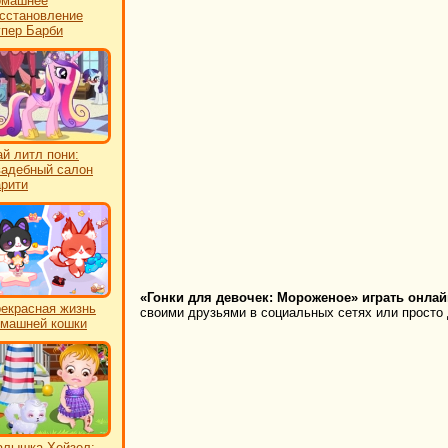
омашнее
сстановление
пер Барби
й литл пони:
адебный салон
рити
«Гонки для девочек: Мороженое» играть онлай
екрасная жизнь
своими друзьями в социальных сетях или просто 
машней кошки
лышка Хейзел: