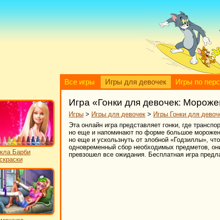
Все игры
Игры для девочек
Игры по пер
Игра «Гонки для девочек: Морож
Игры
>
Игры для девочек
>
Игры Гонки для девоч
Эта онлайн игра представляет гонки, где транспо
но еще и напоминают по форме большое морожено
но еще и ускользнуть от злобной «Годзиллы», чт
одновременный сбор необходимых предметов, они
кла Барби
превзошел все ожидания. Бесплатная игра предла
скраски