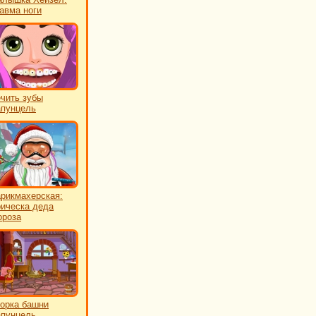
авма ноги
чить зубы
пунцель
рикмахерская:
ическа деда
роза
орка башни
пунцель