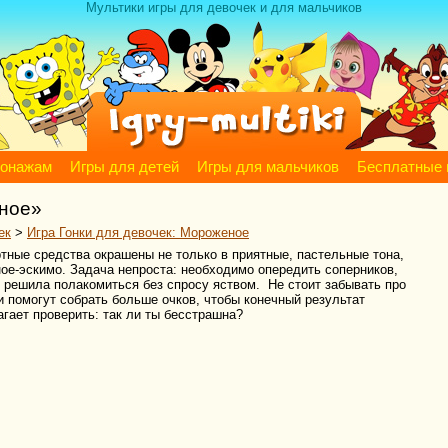
Мультики игры для девочек и для мальчиков
сонажам
Игры для детей
Игры для мальчиков
Бесплатные 
еное»
ек
>
Игра Гонки для девочек: Мороженое
ртные средства окрашены не только в приятные, пастельные тона,
е-эскимо. Задача непроста: необходимо опередить соперников,
о решила полакомиться без спросу яством. Не стоит забывать про
 помогут собрать больше очков, чтобы конечный результат
гает проверить: так ли ты бесстрашна?