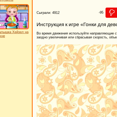
-95
Сыграли: 4912
Инструкция к игре «Гонки для де
лышка Хейзел на
Во время движения используйте направляющие ст
хне
заодно увеличивая или сбрасывая скорость, объез