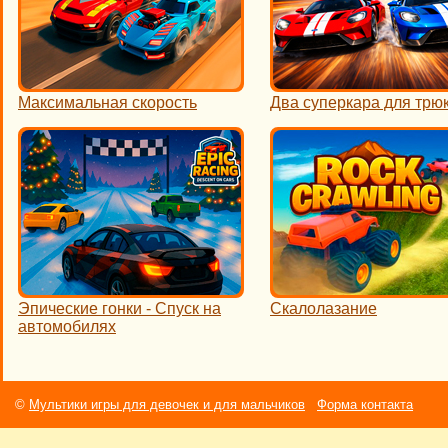
Максимальная скорость
Два суперкара для трю
Эпические гонки - Спуск на
Скалолазание
автомобилях
©
Мультики игры для девочек и для мальчиков
Форма контакта