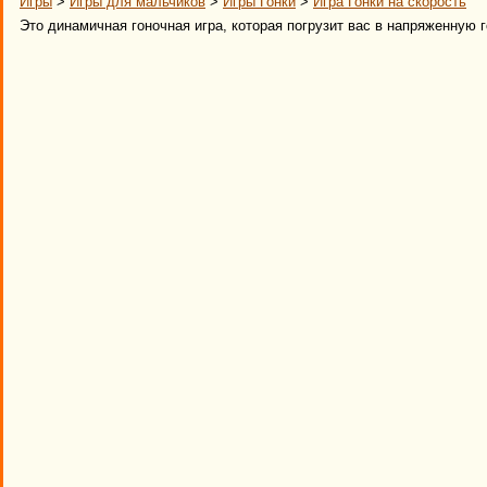
Игры
>
Игры для мальчиков
>
Игры Гонки
>
Игра Гонки на скорость
Это динамичная гоночная игра, которая погрузит вас в напряженную г