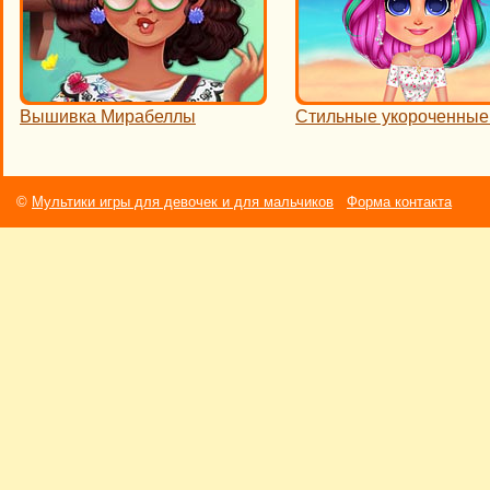
Вышивка Мирабеллы
Стильные укороченные
©
Мультики игры для девочек и для мальчиков
Форма контакта