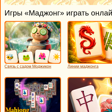
Игры «Маджонг» играть онла
Связь с садом Моджикон
Линии маджонга