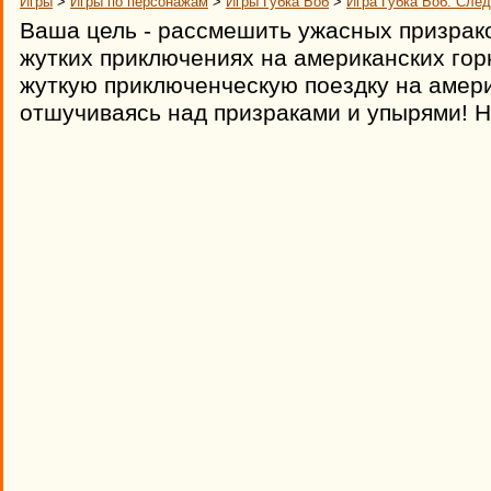
Игры
>
Игры по персонажам
>
Игры Губка Боб
>
Игра Губка Боб: Сле
Ваша цель - рассмешить ужасных призрако
жутких приключениях на американских горк
жуткую приключенческую поездку на амери
отшучиваясь над призраками и упырями! Н