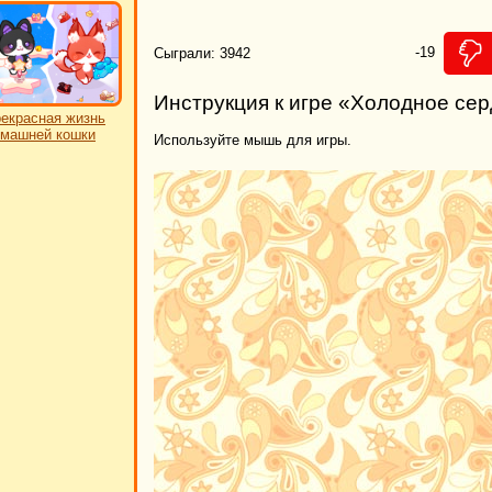
-19
Сыграли: 3942
Инструкция к игре «Холодное сер
екрасная жизнь
машней кошки
Используйте мышь для игры.