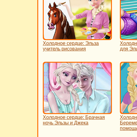
Холодное сердце: Эльза
Холодн
учитель рисования
для Эл
Холодное сердце: Брачная
Холодн
ночь Эльзы и Джека
Береме
помощ