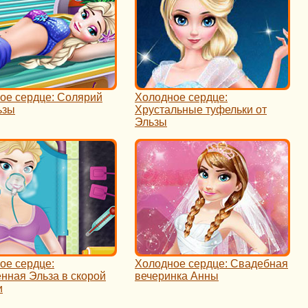
ое сердце: Солярий
Холодное сердце:
ьзы
Хрустальные туфельки от
Эльзы
ое сердце:
Холодное сердце: Свадебная
нная Эльза в скорой
вечеринка Анны
и