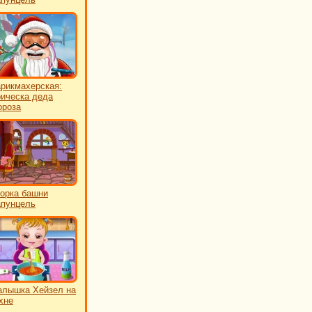
рикмахерская:
ическа деда
роза
орка башни
пунцель
лышка Хейзел на
хне