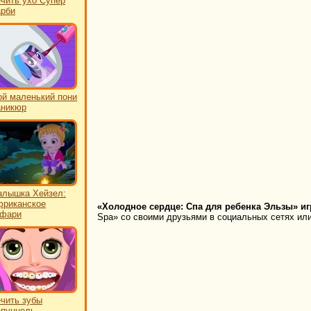
чить ухо Супер
рби
й маленький пони
аникюр
лышка Хейзел:
риканское
«Холодное сердце: Спа для ребенка Эльзы» иг
афари
Spa» со своими друзьями в социальных сетях или
чить зубы
пунцель