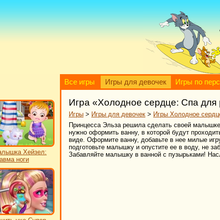
Все игры
Игры для девочек
Игры по пер
Игра «Холодное сердце: Спа для
Игры
>
Игры для девочек
>
Игры Холодное сердц
Принцесса Эльза решила сделать своей малышке п
нужно оформить ванну, в которой будут проходи
виде. Оформите ванну, добавьте в нее милые игр
подготовьте малышку и опустите ее в воду, не за
лышка Хейзел:
Забавляйте малышку в ванной с пузырьками! Нас
авма ноги