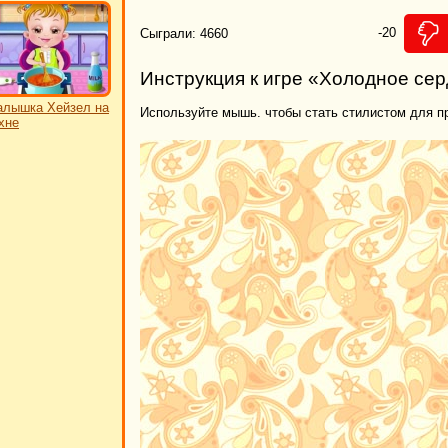
-20
Сыграли: 4660
Инструкция к игре «Холодное се
лышка Хейзел на
Используйте мышь. чтобы стать стилистом для п
хне