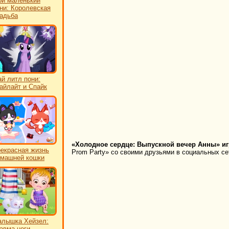
й маленький
ни: Королевская
адьба
й литл пони:
айлайт и Спайк
«Холодное сердце: Выпускной вечер Анны» иг
екрасная жизнь
Prom Party» со своими друзьями в социальных сет
машней кошки
лышка Хейзел:
авма ноги