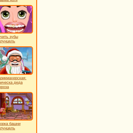
чить зубы
пунцель
рикмахерская:
ическа деда
роза
орка башни
пунцель