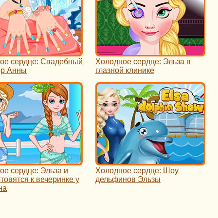
ое сердце: Свадебный
Холодное сердце: Эльза в
р Анны
глазной клинике
ое сердце: Эльза и
Холодное сердце: Шоу
товятся к вечеринке у
дельфинов Эльзы
на