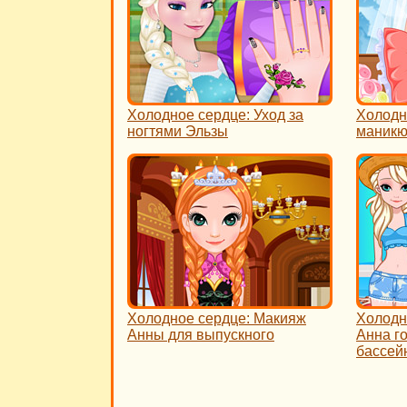
Холодное сердце: Уход за
Холодн
ногтями Эльзы
маникю
Холодное сердце: Макияж
Холодн
Анны для выпускного
Анна го
бассей