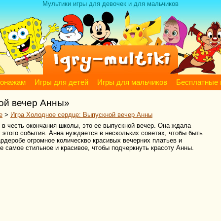
Мультики игры для девочек и для мальчиков
сонажам
Игры для детей
Игры для мальчиков
Бесплатные 
ой вечер Анны»
е
>
Игра Холодное сердце: Выпускной вечер Анны
 в честь окончания школы, это ее выпускной вечер. Она ждала
 этого события. Анна нуждается в нескольких советах, чтобы быть
ардеробе огромное колическво красивых вечерних платьев и
е самое стильное и красивое, чтобы подчеркнуть красоту Анны.