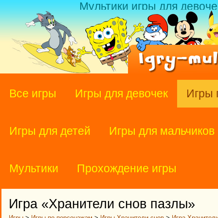
Мультики игры для девоче
Все игры
Игры для девочек
Игры 
Игры для детей
Игры для мальчиков
Мультики
Прохождение игры
Игра «Хранители снов пазлы»
Игры
>
Игры по персонажам
>
Игры Хранители снов
>
Игра Хранител