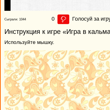
0
Голосуй за игр
Сыграли: 1044
Инструкция к игре «Игра в кальм
Используйте мышку.