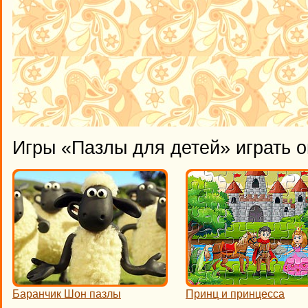
Игры «Пазлы для детей» играть 
Баранчик Шон пазлы
Принц и принцесса