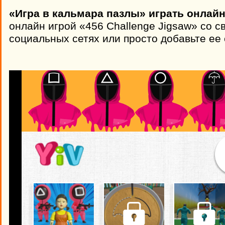
«Игра в кальмара пазлы» играть онлайн
онлайн игрой «456 Challenge Jigsaw» со с
социальных сетях или просто добавьте ее 