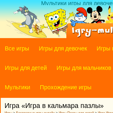
Мультики игры для девоче
Все игры
Игры для девочек
Игры 
Игры для детей
Игры для мальчиков
Мультики
Прохождение игры
Игра «Игра в кальмара пазлы»
Игры
>
Бесплатные игры онлайн
>
Игры Пазлы для детей
>
Игра Игр