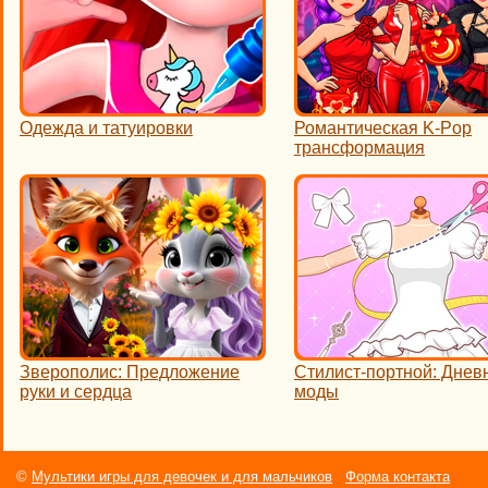
Одежда и татуировки
Романтическая K-Pop
трансформация
Зверополис: Предложение
Стилист-портной: Днев
руки и сердца
моды
©
Мультики игры для девочек и для мальчиков
Форма контакта