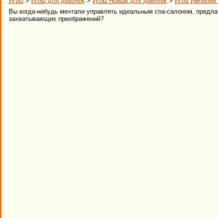
Игры
>
Игры для девочек
>
Игры Новые для девочек
>
Игра Империя
Вы когда-нибудь мечтали управлять идеальным спа-салоном, предл
захватывающих преображений?