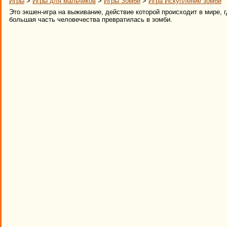
Игры
>
Игры для мальчиков
>
Игры Зомби
>
Игра Искупление зомби
Это экшен-игра на выживание, действие которой происходит в мире, 
большая часть человечества превратилась в зомби.