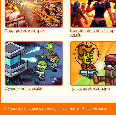
Хард-рок зомби-трак
Выжившие в петле Гор
зомби
Судный день зомби
Тупые зомби онлайн
©
Мультики игры для девочек и для мальчиков
Форма контакта