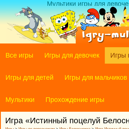
Мультики игры для девоче
Все игры
Игры для девочек
Игры 
Игры для детей
Игры для мальчиков
Мультики
Прохождение игры
Игра «Истинный поцелуй Белос
Игры
>
Игры по персонажам
>
Игры Белоснежка
>
Игра Истинный по