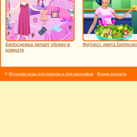
Белоснежка делает уборку в
Фитнесс диета Белосне
комнате
©
Мультики игры для девочек и для мальчиков
Форма контакта