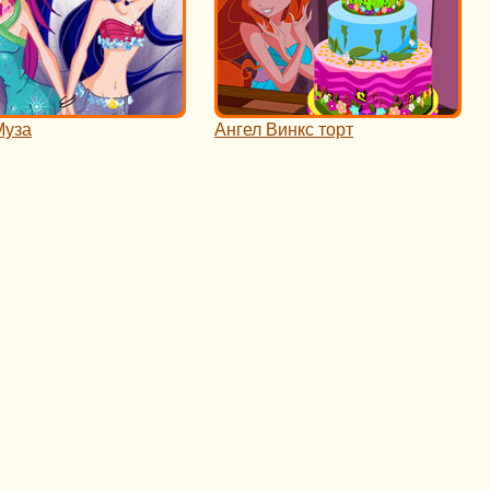
Муза
Ангел Винкс торт