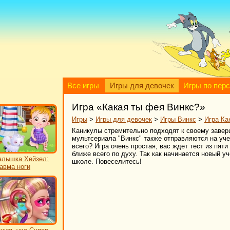
Все игры
Игры для девочек
Игры по пер
Игра «Какая ты фея Винкс?»
Игры
>
Игры для девочек
>
Игры Винкс
>
Игра Ка
Каникулы стремительно подходят к своему завер
мультсериала "Винкс" также отправляются на уче
всего? Игра очень простая, вас ждет тест из пяти
ближе всего по духу. Так как начинается новый у
лышка Хейзел:
школе. Повеселитесь!
авма ноги