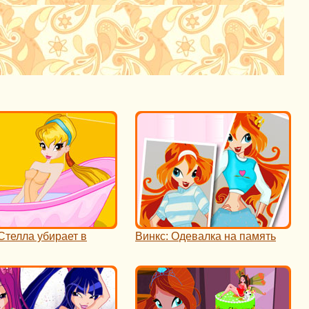
Стелла убирает в
Винкс: Одевалка на память