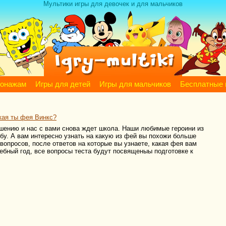
Мультики игры для девочек и для мальчиков
сонажам
Игры для детей
Игры для мальчиков
Бесплатные 
кая ты фея Винкс?
шению и нас с вами снова ждет школа. Наши любимые героини из
бу. А вам интересно узнать на какую из фей вы похожи больше
 вопросов, после ответов на которые вы узнаете, какая фея вам
чебный год, все вопросы теста будут посвященыы подготовке к