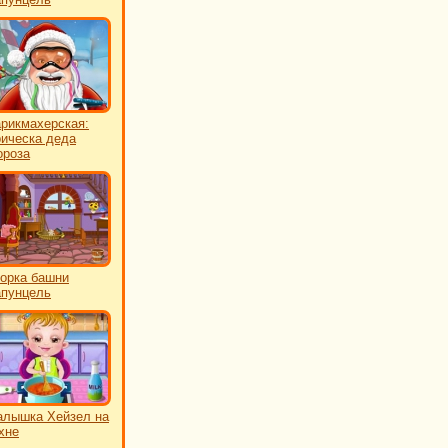
рикмахерская:
ическа деда
роза
орка башни
пунцель
лышка Хейзел на
хне