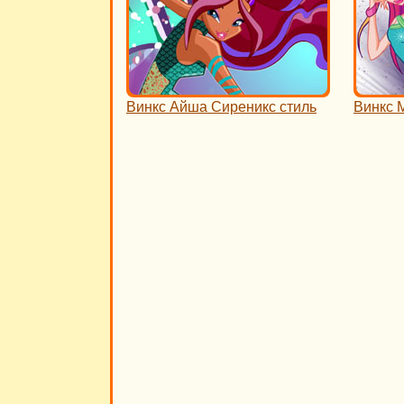
Винкс Айша Сиреникс стиль
Винкс 