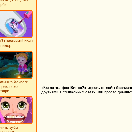
чить ухо Супер
рби
й маленький пони
аникюр
лышка Хейзел:
риканское
«Какая ты фея Винкс?» играть онлайн бесплат
афари
друзьями в социальных сетях или просто добавьте
чить зубы
пунцель