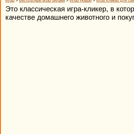
Игры
>
Бесплатные игры онлайн
>
Игры Новые
>
Игра Кликер для св
Это классическая игра-кликер, в кот
качестве домашнего животного и поку