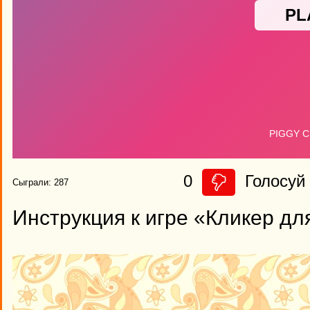
0
Голосуй 
Сыграли: 287
Инструкция к игре «Кликер дл