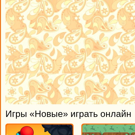
Игры «Новые» играть онлайн