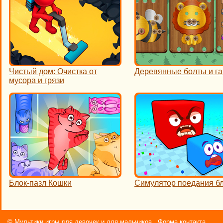
Чистый дом: Очистка от
Деревянные болты и га
мусора и грязи
Блок-пазл Кошки
Симулятор поедания б
©
Мультики игры для девочек и для мальчиков
Форма контакта