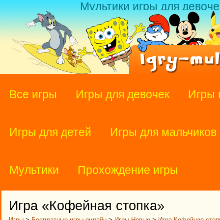
Мультики игры для девоче
Все игры
Игры для девочек
Игры 
Игры для детей
Игры для мальчиков
Мультики
Прохождение игры
Игра «Кофейная стопка»
Игры
>
Бесплатные игры онлайн
>
Игры Новые
>
Игра Кофейная стоп