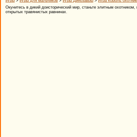
Игры
>
Игры для мальчиков
>
Игры Динозавры
>
Игра Король охотник
Окунитесь в дикий доисторический мир, станьте элитным охотником
открытых травянистых равнинах.