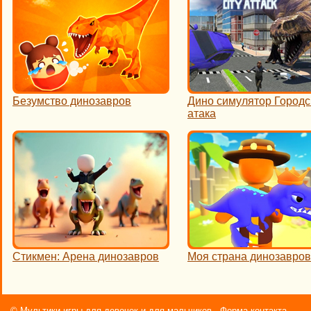
Безумство динозавров
Дино симулятор Городс
атака
Стикмен: Арена динозавров
Моя страна динозавров
©
Мультики игры для девочек и для мальчиков
Форма контакта