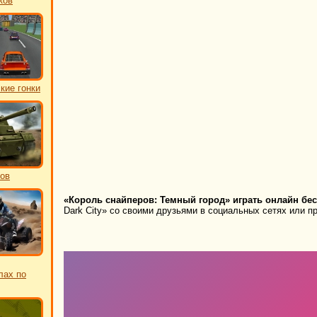
ков
кие гонки
ков
«Король снайперов: Темный город» играть онлайн бес
Dark City» со своими друзьями в социальных сетях или пр
лах по