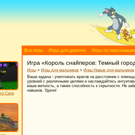
Все игры
Игры для девочек
Игры по персонажам
Игра «Король снайперов: Темный горо
Игры
>
Игры для мальчиков
>
Игры Новые для мальчиков
Ваша задача - уничтожать врагов на расстоянии с помощ
уровней с различными целями и наслаждайтесь интуитивн
ваша меткость, а также способность к скрытности. Не за
навыков. Удачи!
го Сити