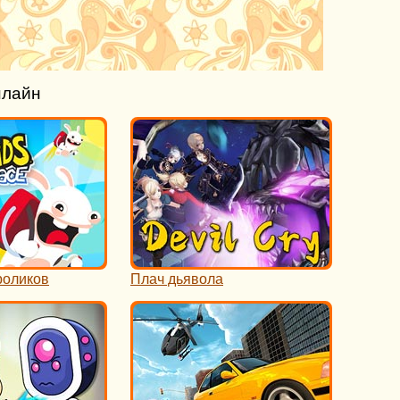
нлайн
роликов
Плач дьявола