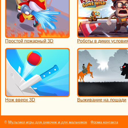
Простой пожарный 3D
Роботы в диких услови
Нож вверх 3D
Выживание на лошади
©
Мультики игры для девочек и для мальчиков
Форма контакта