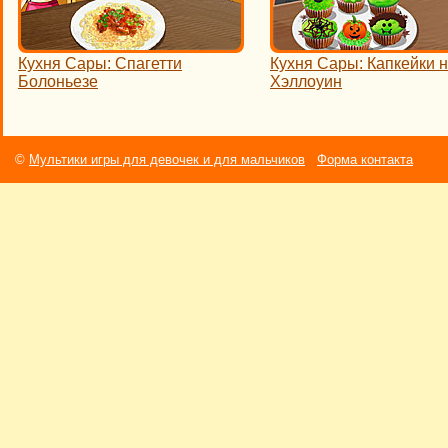
Кухня Сары: Спагетти
Кухня Сары: Капкейки 
Болоньезе
Хэллоуин
©
Мультики игры для девочек и для мальчиков
Форма контакта