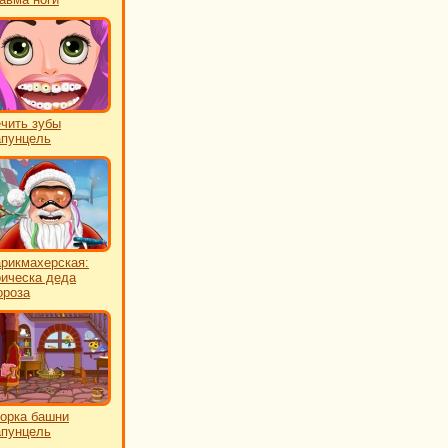
чить зубы
пунцель
рикмахерская:
ическа деда
роза
орка башни
пунцель