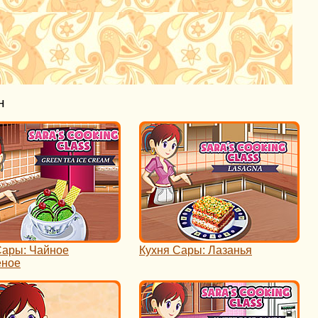
н
Сары: Чайное
Кухня Сары: Лазанья
еное