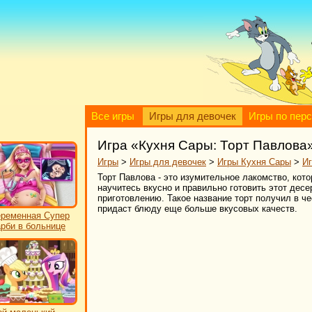
Все игры
Игры для девочек
Игры по пер
Игра «Кухня Сары: Торт Павлова
Игры
>
Игры для девочек
>
Игры Кухня Сары
>
Иг
Торт Павлова - это изумительное лакомство, кот
научитесь вкусно и правильно готовить этот десе
приготовлению. Такое название торт получил в ч
придаст блюду еще больше вкусовых качеств.
ременная Супер
рби в больнице