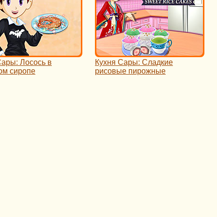
Сары: Лосось в
Кухня Сары: Сладкие
ом сиропе
рисовые пирожные