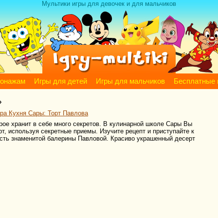
Мультики игры для девочек и для мальчиков
сонажам
Игры для детей
Игры для мальчиков
Бесплатные 
»
ра Кухня Сары: Торт Павлова
орое хранит в себе много секретов. В кулинарной школе Сары Вы
рт, используя секретные приемы. Изучите рецепт и приступайте к
есть знаменитой балерины Павловой. Красиво украшенный десерт