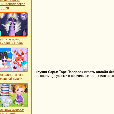
й маленький
ни: Королевская
адьба
й литл пони:
айлайт и Спайк
«Кухня Сары: Торт Павлова» играть онлайн бе
екрасная жизнь
со своими друзьями в социальных сетях или прост
машней кошки
лышка Хейзел:
авма ноги