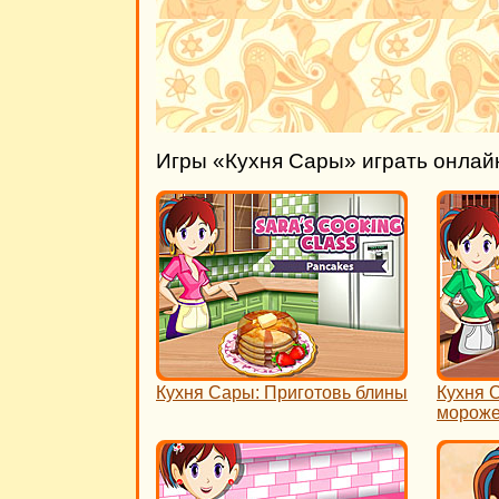
Игры «Кухня Сары» играть онлай
Кухня Сары: Приготовь блины
Кухня 
морож