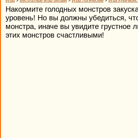
Игры
>
Бесплатные игры онлайн
>
Игры Логические
>
Игра Куки-монс
Накормите голодных монстров закуск
уровень! Но вы должны убедиться, что
монстра, иначе вы увидите грустное 
этих монстров счастливыми!