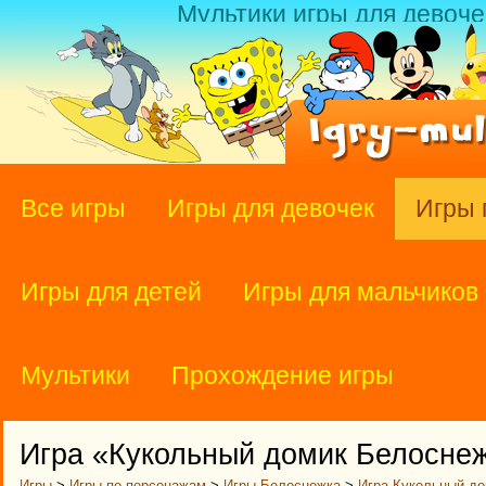
Мультики игры для девоче
Все игры
Игры для девочек
Игры 
Игры для детей
Игры для мальчиков
Мультики
Прохождение игры
Игра «Кукольный домик Белосне
Игры
>
Игры по персонажам
>
Игры Белоснежка
>
Игра Кукольный д