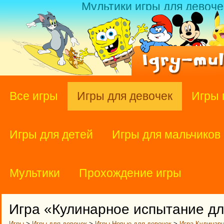
Мультики игры для девоче
Все игры
Игры для девочек
Игры 
Игры для детей
Игры для мальчиков
Мультики
Прохождение игры
Игра «Кулинарное испытание д
Игры
>
Игры для девочек
>
Игры Новые для девочек
>
Игра Кулинар