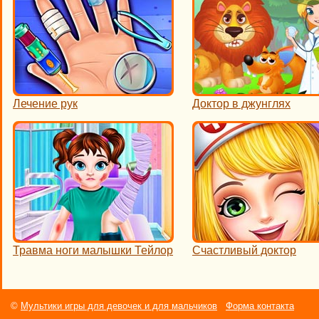
Лечение рук
Доктор в джунглях
Травма ноги малышки Тейлор
Счастливый доктор
©
Мультики игры для девочек и для мальчиков
Форма контакта