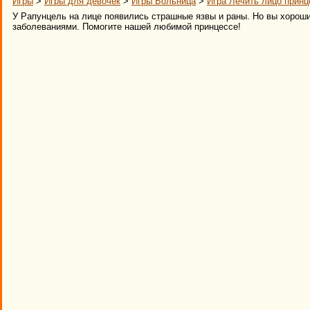
Игры
>
Игры для девочек
>
Игры Больница
>
Игра Лечить лицо принц
У Рапунцель на лице появились страшные язвы и раны. Но вы хорош
заболеваниями. Помогите нашей любимой принцессе!