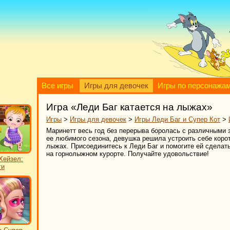
Все игры
Игры для девочек
Игры по персонажа
Игра «Леди Баг катается на лыжах»
Игры
>
Игры для девочек
>
Игры Леди Баг и Супер Кот
>
Маринетт весь год без перерыва боролась с различными 
ее любимого сезона, девушка решила устроить себе корот
лыжах. Присоединитесь к Леди Баг и помогите ей сделать
на горнолыжном курорте. Получайте удовольствие!
Хейзел:
ги