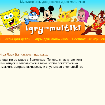
Мультики игры для девочек и для мальчиков
м
Игры для детей
Игры для мальчиков
Бесплатные игры о
Игра Леди Баг катается на лыжах
злодеями во главе с Бражником. Теперь, с наступлением
кий отпуск и отправиться в горы, чтобы покататься на
 макияж, выбрать экипировку и спуститься с большой гор