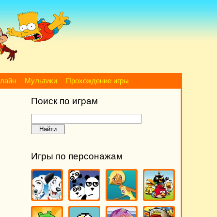
нлайн
Мультики
Прохождение игры
Поиск по играм
Игры по персонажам