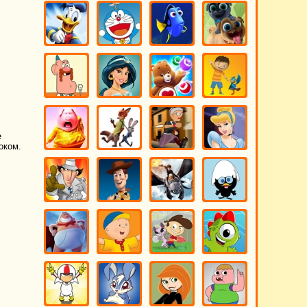
е
оком.