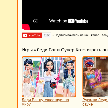
- Подписывайтесь на наш канал. Каж
Игры «Леди Баг и Супер Кот» играть о
Леди Баг путешествует по
Русалки Леди 
миру
сауне