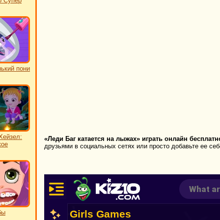
о Супер
ький пони
Хейзел:
«Леди Баг катается на лыжах» играть онлайн бесплатн
кое
друзьями в социальных сетях или просто добавьте ее себ
бы
ь