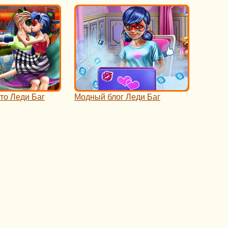
о Леди Баг
Модный блог Леди Баг