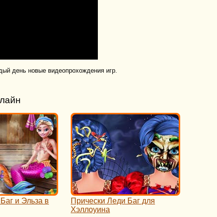
дый день новые видеопрохождения игр.
нлайн
Баг и Эльза в
Прически Леди Баг для
Хэллоуина