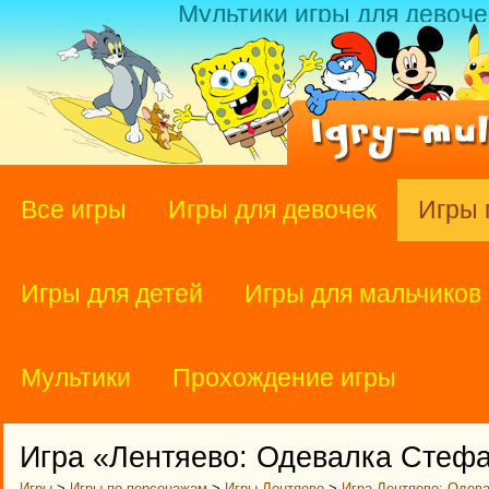
Мультики игры для девоче
Все игры
Игры для девочек
Игры 
Игры для детей
Игры для мальчиков
Мультики
Прохождение игры
Игра «Лентяево: Одевалка Стеф
Игры
>
Игры по персонажам
>
Игры Лентяево
>
Игра Лентяево: Одев