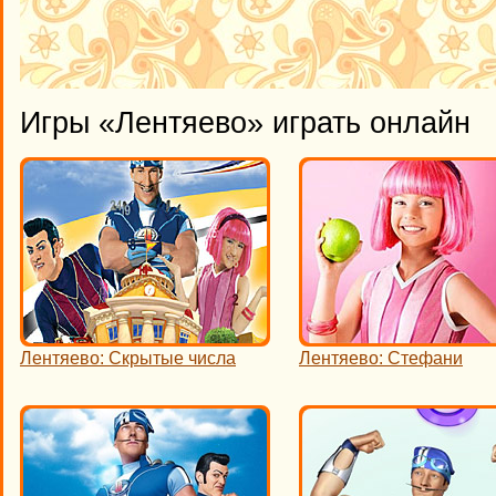
Игры «Лентяево» играть онлайн
Лентяево: Скрытые числа
Лентяево: Стефани