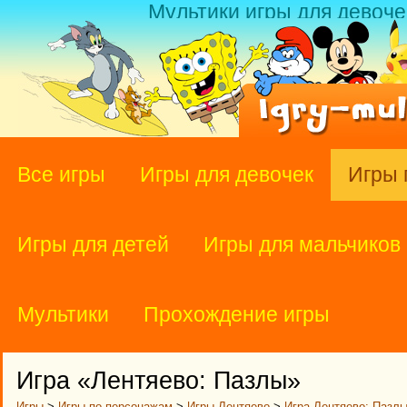
Мультики игры для девоче
Все игры
Игры для девочек
Игры 
Игры для детей
Игры для мальчиков
Мультики
Прохождение игры
Игра «Лентяево: Пазлы»
Игры
>
Игры по персонажам
>
Игры Лентяево
>
Игра Лентяево: Пазл