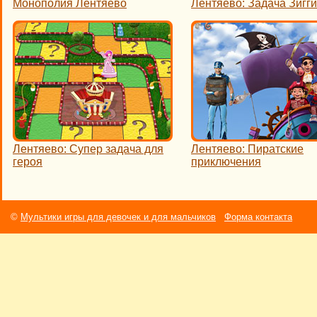
Монополия Лентяево
Лентяево: Задача Зигги
Лентяево: Супер задача для
Лентяево: Пиратские
героя
приключения
©
Мультики игры для девочек и для мальчиков
Форма контакта