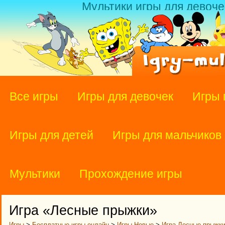
Мультики игры для девоче
Все игры
Игры для девочек
Игры 
Игры для детей
Игры для мальчиков
Мультики
Прохождение игры
Игра «Лесные прыжки»
Игры
>
Бесплатные игры онлайн
>
Игры Новые
>
Игра Лесные прыжк