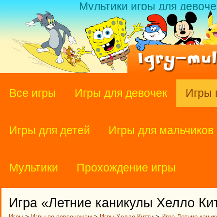
Мультики игры для девоче
Все игры
Игры для девочек
Игры 
Игры для детей
Игры для мальчиков
Мультики
Прохождение игры
Игра «Летние каникулы Хелло Ки
Игры
>
Игры по персонажам
>
Игры Хелло Китти
>
Игра Летние кани