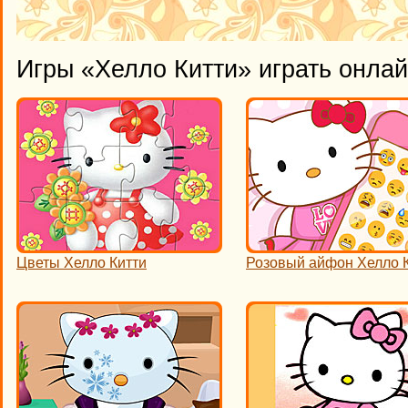
Игры «Хелло Китти» играть онла
Цветы Хелло Китти
Розовый айфон Хелло 