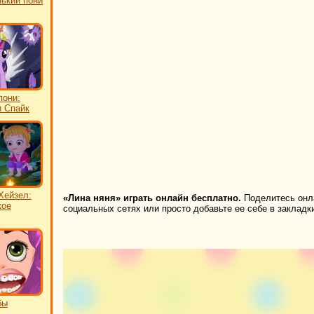
ький пони
пони:
и Спайк
Хейзел:
«Лина няня» играть онлайн бесплатно.
Поделитесь онла
кое
социальных сетях или просто добавьте ее себе в закладк
бы
ь