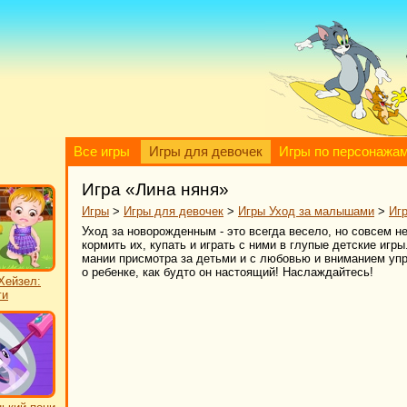
Все игры
Игры для девочек
Игры по персонажа
Игра «Лина няня»
Игры
>
Игры для девочек
>
Игры Уход за малышами
>
Иг
Уход за новорожденным - это всегда весело, но совсем 
кормить их, купать и играть с ними в глупые детские игр
мании присмотра за детьми и с любовью и вниманием уп
о ребенке, как будто он настоящий! Наслаждайтесь!
Хейзел:
ги