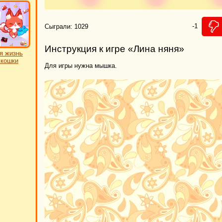
-1
Сыграли: 1029
Инструкция к игре «Лина няня»
я жизнь
 кошки
Для игры нужна мышка.