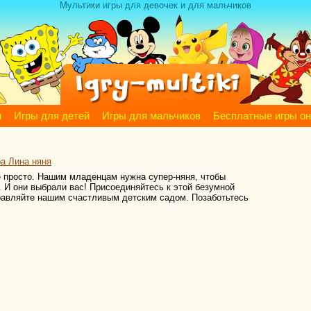
Мультики игры для девочек и для мальчиков
м
Игры для детей
Игры для мальчиков
Бесплатные игры о
ра Лина няня
не просто. Нашим младенцам нужна супер-няня, чтобы
ы. И они выбрали вас! Присоединяйтесь к этой безумной
равляйте нашим счастливым детским садом. Позаботьтесь