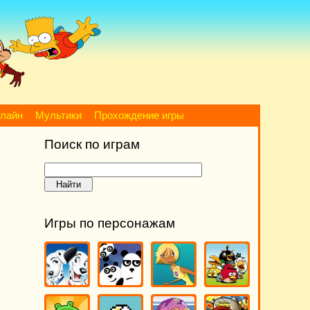
нлайн
Мультики
Прохождение игры
Поиск по играм
Игры по персонажам